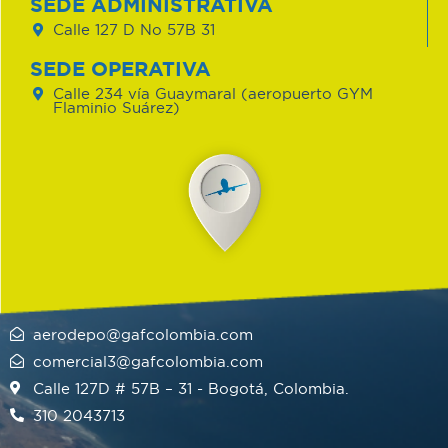
SEDE ADMINISTRATIVA
Calle 127 D No 57B 31
SEDE OPERATIVA
Calle 234 vía Guaymaral (aeropuerto GYM
Flaminio Suárez)
aerodepo@gafcolombia.com
comercial3@gafcolombia.com
Calle 127D # 57B – 31 - Bogotá, Colombia.
310 2043713