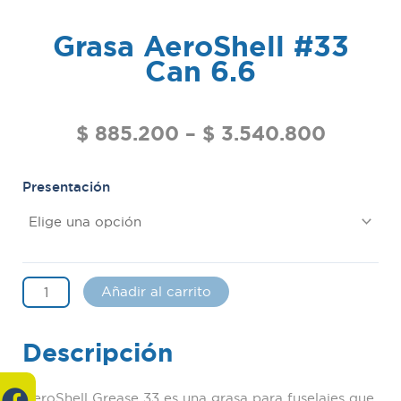
Grasa AeroShell #33
Can 6.6
$
885.200
–
$
3.540.800
Presentación
Añadir al carrito
Descripción
F
L
AeroShell Grease 33 es una grasa para fuselajes que