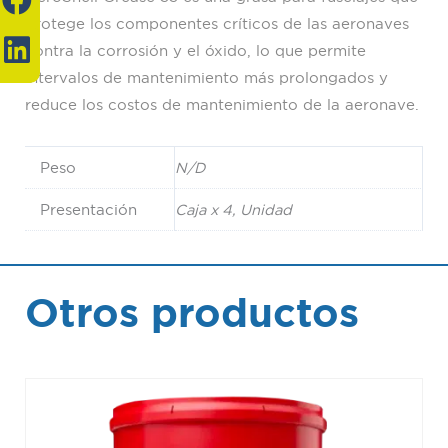
a
i
protege los componentes críticos de las aeronaves
c
n
contra la corrosión y el óxido, lo que permite
e
k
intervalos de mantenimiento más prolongados y
b
e
reduce los costos de mantenimiento de la aeronave.
o
d
o
i
Peso
N/D
k
n
Presentación
Caja x 4, Unidad
Otros productos