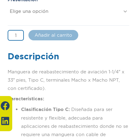
Añadir al carrito
Descripción
Manguera de reabastecimiento de aviación 1-1/4″ x
33″ pies, Tipo C, terminales Macho x Macho NPT,
con certificado).
F
L
Características:
a
i
Clasificación Tipo C:
Diseñada para ser
c
n
resistente y flexible, adecuada para
e
k
aplicaciones de reabastecimiento donde no se
requiere una manguera con cable de