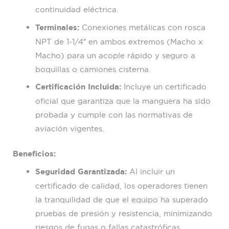
b
e
continuidad eléctrica.
o
d
o
i
Terminales:
Conexiones metálicas con rosca
k
n
NPT de 1-1/4″ en ambos extremos (Macho x
Macho) para un acople rápido y seguro a
boquillas o camiones cisterna.
Certificación Incluida:
Incluye un certificado
oficial que garantiza que la manguera ha sido
probada y cumple con las normativas de
aviación vigentes.
Beneficios:
Seguridad Garantizada:
Al incluir un
certificado de calidad, los operadores tienen
la tranquilidad de que el equipo ha superado
pruebas de presión y resistencia, minimizando
riesgos de fugas o fallas catastróficas.