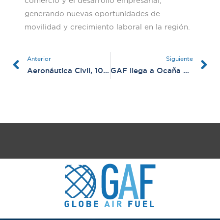
comercio y el desarrollo empresarial,
generando nuevas oportunidades de
movilidad y crecimiento laboral en la región.
Anterior
Siguiente
Prev
N
Aeronáutica Civil, 100 años-Edición especial, Revista Modo Avión
GAF llega a Ocaña con un nuevo punto de suministro (SKOC – OCV)